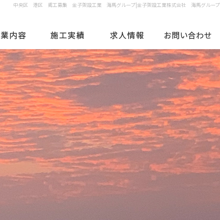
中央区 港区 鳶工募集 金子架設工業 海馬グループ|金子架設工業株式会社 海馬グループ